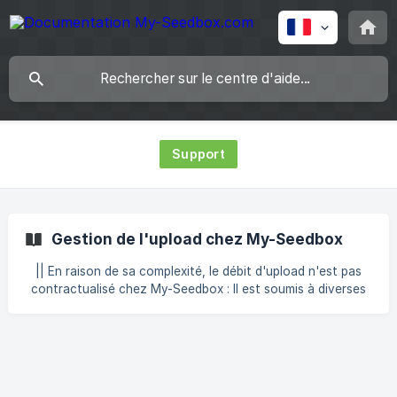
Support
Gestion de l'upload chez My-Seedbox
|| En raison de sa complexité, le débit d'upload n'est pas
contractualisé chez My-Seedbox : Il est soumis à diverses
règles de calcul, et varie au fil de la journée, suivant la
charge de nos infrastructures. | Il est possible d'uploader
entre 225Go (minimum) et 630Go (maximum) par jour sur
nos seedbox. Les informations concernant ce calcul sont
disponibles en bas de page. 1. Pourquoi l'upload n'est-t-il
pas illimité ? Pour mieux comprendre, il est nécessaire de